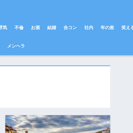
浮気
不倫
お酒
結婚
合コン
社内
年の差
笑え
メンヘラ