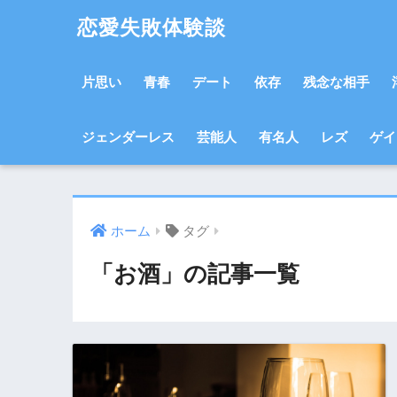
恋愛失敗体験談
片思い
青春
デート
依存
残念な相手
ジェンダーレス
芸能人
有名人
レズ
ゲイ
ホーム
タグ
「お酒」の記事一覧