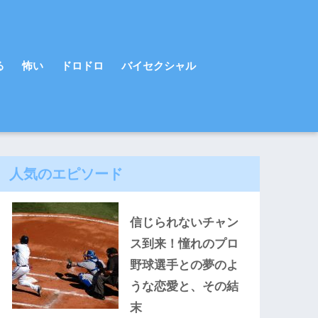
る
怖い
ドロドロ
バイセクシャル
人気のエピソード
信じられないチャン
ス到来！憧れのプロ
野球選手との夢のよ
うな恋愛と、その結
末