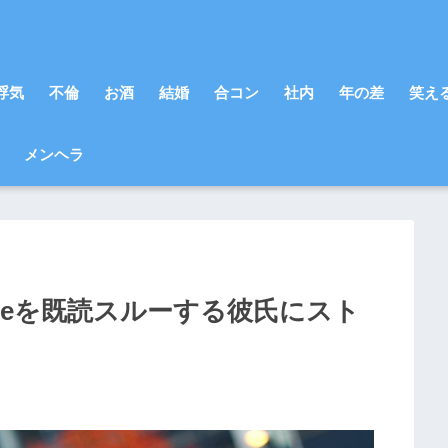
浮気
不倫
お酒
結婚
合コン
社内
年の差
笑え
メンヘラ
neを既読スルーする彼氏にスト