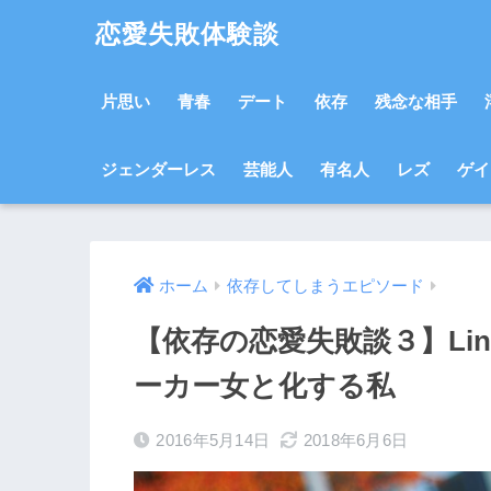
恋愛失敗体験談
片思い
青春
デート
依存
残念な相手
ジェンダーレス
芸能人
有名人
レズ
ゲイ
ホーム
依存してしまうエピソード
【依存の恋愛失敗談３】Li
ーカー女と化する私
2016年5月14日
2018年6月6日