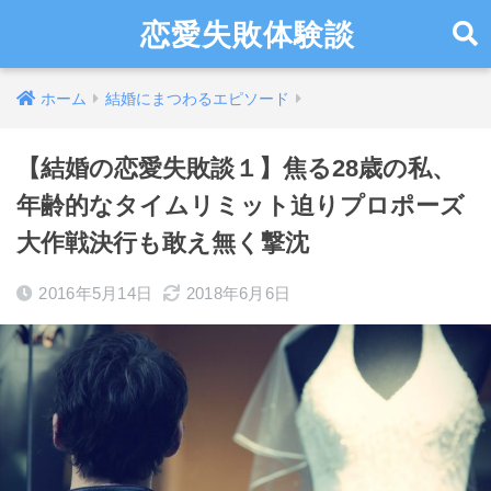
恋愛失敗体験談
ホーム
結婚にまつわるエピソード
【結婚の恋愛失敗談１】焦る28歳の私、
年齢的なタイムリミット迫りプロポーズ
大作戦決行も敢え無く撃沈
2016年5月14日
2018年6月6日